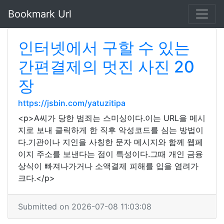
Bookmark Url
인터넷에서 구할 수 있는
간편결제의 멋진 사진 20
장
https://jsbin.com/yatuzitipa
<p>A씨가 당한 범죄는 스미싱이다.이는 URL을 메시
지로 보내 클릭하게 한 직후 악성코드를 심는 방법이
다.기관이나 지인을 사칭한 문자 메시지와 함께 웹페
이지 주소를 보낸다는 점이 특성이다.그때 개인 금융
상식이 빠져나가거나 소액결제 피해를 입을 염려가
크다.</p>
Submitted on 2026-07-08 11:03:08